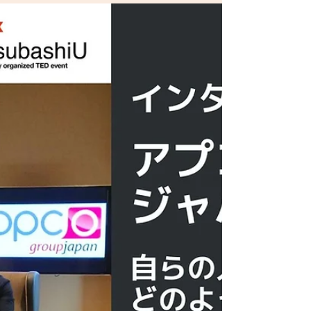
TEDxHitotsubashiUは「Ideas Worth
Spreading（価値あるアイデアを広める）」
というTEDの理念にご賛同下さるパートナー
企業の方々と共に運営を行っています。 今
回はTEDxHitotsubashiUをサポートしてくだ
さっているCore...