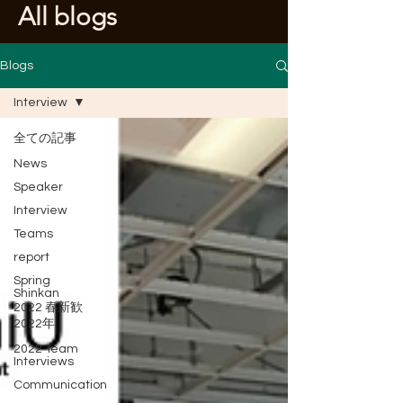
​All blogs
Blogs
Interview
全ての記事
News
Speaker
Interview
Teams
report
Spring
Shinkan
2022 春新歓
2022年
2022 Team
Interviews
Communication