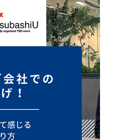
回はTEDxHitotsubashiUをサポートしてくだ
さっているCore...