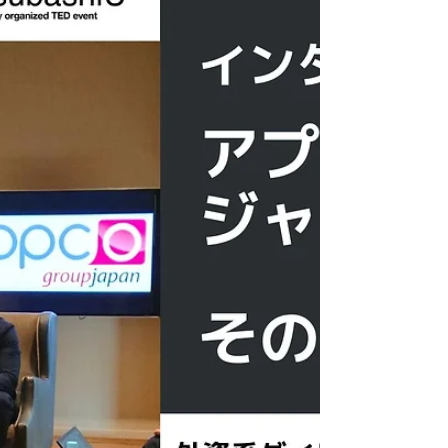
回はTEDxHitotsubashiUをサポートしてくだ
さっているCore...