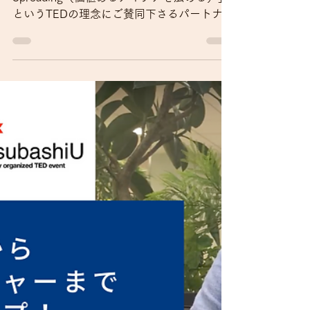
TEDxHitotsubashiUは「Ideas Worth
Spreading（価値あるアイデアを広める）」
というTEDの理念にご賛同下さるパートナー
企業の方々と共に運営を行っています。 今
回はTEDxHitotsubashiUをサポートしてくだ
さっているCore...