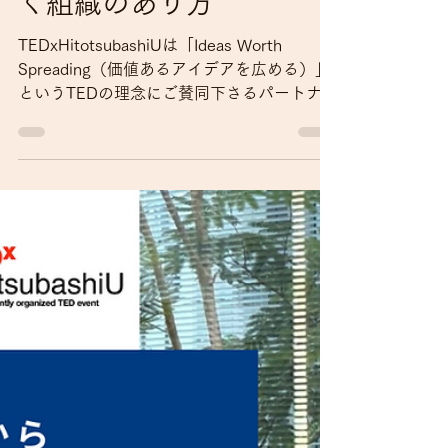
げ！】 人的資本経営：
これからの時代を生き抜
く組織のあり方
TEDxHitotsubashiUは「Ideas Worth
Spreading（価値あるアイデアを広める）」
というTEDの理念にご賛同下さるパートナー
企業の方々と共に運営を行っています。 今
回はTEDxHitotsubashiUをサポートしてくだ
さっているCore...