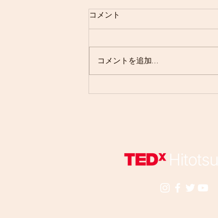
コメント
コメントを追加…
【“外資就活" 運営企業の社員
による、｢働く｣とは？ ｢外資｣
とは？】 就活に向
けてアドバイスもいただきま
した！