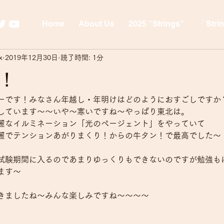
Home
About Us
2025 "Strings"
「Stri
x
2019年12月30日
読了時間: 1分
！
ーです！みなさん年越し・年明けはどのようにおすごしですか
しています〜〜いや〜寒いですね〜やっぱり東北は。
麗なイルミネーション「光のページェント」をやっていて
麗でテンションあがりまくり！からの牛タン！で最高でした〜
試験期間に入るのであまりゆっくりもできないのですが勉強も
ます〜
てきましたね〜みんな楽しみですね〜〜〜〜