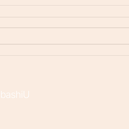
【コンサルタント教育責任者
【新
が語る！】 優秀なコンサル
ージ
タントに共通している必要な
プ！
能力とは
ニケ
2023年2月
（1）
1件の記
社か
2023年1月
（4）
4件の記
リー
2022年10月
（1）
1件の記
2022年9月
（4）
4件の記
2022年8月
（1）
1件の記
2022年4月
（3）
3件の記
2022年3月
（9）
9件の記
2022年1月
（9）
9件の記
2021年12月
（2）
2件の記
2021年2月
（6）
6件の記