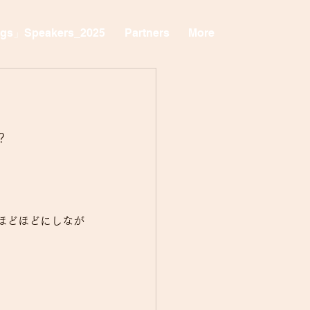
ngs」Speakers_2025
Partners
More
？
ほどほどにしなが