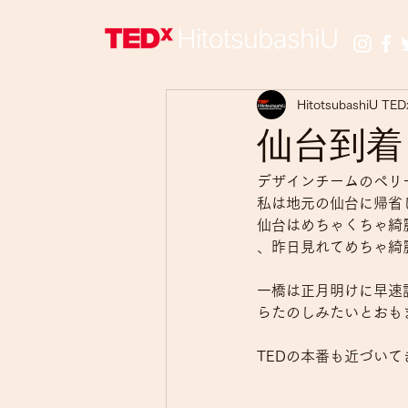
HitotsubashiU TED
仙台到着
デザインチームのペリ
私は地元の仙台に帰省
仙台はめちゃくちゃ綺
、昨日見れてめちゃ綺
一橋は正月明けに早速
らたのしみたいとおも
TEDの本番も近づい