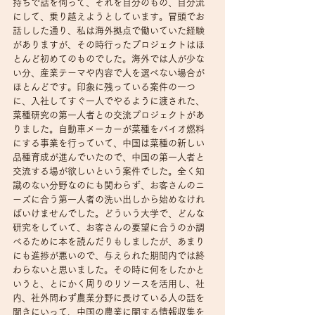
持ちで話を伺って、それを自分のもの、自分流
にして、乗り越えようとしています。冒頭でお
話しした通り、私は海外拠点で働いていた経験
がありますが、その時行ったプロジェクトはほ
とんど初めてのものでした。海外では人が少な
い分、産業テーマや内容で人を選べない場合が
ほとんどです。印象に残っている案件の一つ
に、入社してすぐ一人でやるように渡された、
菜種研究の第一人者との交流プロジェクトがあ
りました。自動車メーカーが菜種をバイオ燃料
にする事業を行っていて、中国は菜種の新しい
品種育成が進んでいたので、中国の第一人者と
交流する場が欲しいという案件でした。全く知
識のない分野なのにも関わらず、お客さんのニ
ーズに合う第一人者の洗い出しから始めなけれ
ばいけませんでした。どういう大学で、どんな
研究をしていて、お客さんの要望に合うのか調
べるために本を読んだりもしましたが、あまり
にも進捗が悪いので、与えられた期間内では終
わらないと思いました。その時に何をしたかと
いうと、とにかく周りのリソースを活用し、社
内、社外問わず農業分野に長けている人の話を
聞きにいって、中国の農業に関する情報収集を