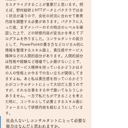
カスタマイズすることが重要だと思います。例
えば、野村総研とNTTデータとパクテラでは全
く状況が違うので、会社の状況に合わせて教育
内容を調整する必要があります。パクテラに入
った後、まずメンバーのその時点のレベルを確
認した上で、どの研修内容が妥当かを考えてプ
ログラムを作りました。コンサルタントの能力
として、PowerPointの書き方などロジカル的に
情報を整理するスキル面と、責任感やサービス
精神などの人間的部分があります。人間的部分
は性格や経験など現場でしか磨けないことで、
例えばサービス精神を持っているかどうかはそ
の人の性格とか今までの生い立ちが関係してき
ますよね。あと私は責任感を持っているかどう
かがコンサルタントにとって大切だと思うので
すが、それも仕事をする中で磨いてもらうしか
ありません。一方で私たちができることを考え
た時に、コンサルとして必要とするスキル面に
フォーカスして研修内容を組むようにしていま
す。
社会人ないしコンサルタントにとって必要な
能力はなんだと思われますか。