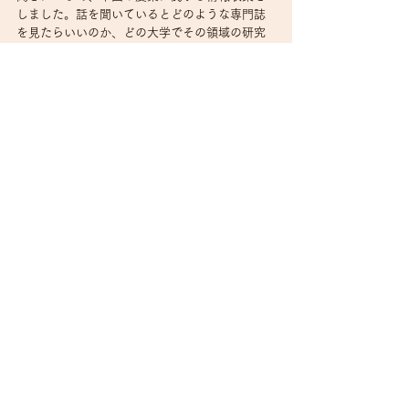
しました。話を聞いているとどのような専門誌
を見たらいいのか、どの大学でその領域の研究
開発が進んでいるかなどの基礎がわかるように
なり、お客さんが満足できるような結果を出す
ことができました。これは一つの例ですが、困
難に直面した時は常にそのように取り組んでい
ます。なので、一つの困難を乗り越えるも何
も、毎日毎日チャレンジですね(笑) 最終的なゴ
ールがある中で、決められた時間内で到達する
ためには何をすべきか、自分で考えてやってい
くことが困難を乗り越える上で大事ですね。
目標を達成するためには、道筋を自分で考え
て行動していくことが何よりも大切なのです
ね。様々なお仕事や海外経験をされてきた何
徳様だからこそ聞ける貴重なお話をありがと
うございました。
【新卒入社からシニア・マネージャーまでキャ
リアアップ！】勝ち残るためのコミュニケーシ
ョンのコツ　新卒入社から数十名規模のチーム
をリードするまで　は以上となります！