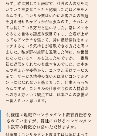
らず、誰に対しても謙虚で、社外の人の話を聞
いていて重要なことだと認識した時はメモをと
るんです。コンサル業はいかにお客さんの課題
を引き出せるかどうかが重要なので、それにと
ても長けている方だと思いました。常にメモを
とること自体も謙虚な姿勢ですし、立場が上が
ってもアンテナを張って、常に最新情報をキャ
ッチするという気持ちが尊敬できる方だと思い
ました。私が野村総研を退職した時に、お世話
になった方にメールを送ったのですが、一番最
初に返信をくれたのも此本さんでした。此本さ
んの考え方や姿勢から、コンサル業はサービス
業で、サービス精神のない人は良いコンサルタ
ントにはなれないと感じました。仕事面ももち
ろんですが、コンサルの仕事や今後の人材育成
への考え方という観点では、此本さんの影響が
一番大きいと思います。
何徳様は現職でコンサルタント教育責任者を
されていますが、貴社におけるコンサルタン
ト教育の特徴をお話いただけますか。
何徳様
：コンサルタント教育では状況によって