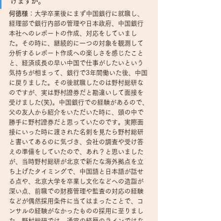
けますか。
何徳様
：大学卒業後にまず中国銀行に就職し、
経理部で銀行内部の管理や日本政府、中国銀行
本社へのレポートの作成、対応をしていまし
た。その時に、継続的に一つの対象を観測して
分析するレポート作成への楽しさを感じたこと
と、経済成長の早い中国で仕事がしたいという
気持ちが相まって、銀行で3年間働いた後、中国
に戻りました。その後就職したのは野村総研な
のですが、実は野村證券だと勘違いして面接を
受けました(笑)。中国銀行での経験があるので、
父の友人から紹介をいただいた時に、頭の中で
勝手に野村證券だと思っていたのです。実際面
接にいった時に渡された名刺を見たら野村総研
と書いてあるのに気づき、会社の調査や受け答
えの準備をしていたので、あれ？と思いました
が、当時野村総研が北京で新たな海外拠点を立
ち上げたタイミングで、中国語と日本語が話せ
る点や、北京大学を卒業し文化などへの造詣が
深い点、前職での財務管理や監査の対応の経験
などが偶然採用条件に当てはまったことで、コ
ンサルの経験がなかったものの採用に至りまし
た。野村総研では、通常の経歴のラインではな