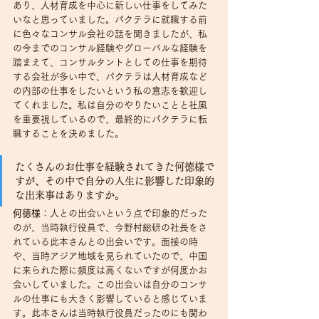
あり、人材育成を中心に新しい仕事をしてみた
いなと思っていました。パクテラに就職する前
に色々なコンサル会社の話を聞きましたが、私
の今までのコンサル経験やグローバルな経験を
踏まえて、コンサルタントとしての仕事を期待
する会社が多い中で、パクテラは人材育成など
の内部の仕事をしたいという私の意志を歓迎し
てくれました。私は自分のやりたいことと社風
を重要視しているので、最終的にパクテラに転
職することを決めました。
たくさんのお仕事を経験されてきた何徳様で
すが、その中で自分の人生に影響した印象的
な出来事はありますか。
何徳様
：人との出会いという点で印象的だった
のが、当時執行役員で、今野村総研の社長をさ
れている此本さんとの出会いです。面接の時
や、当時アジア地域を見られていたので、中国
に来られた際に頻度は高くないですが何度かお
会いしていました。この出会いは自分のコンサ
ルの仕事にも大きく影響していると感じていま
す。此本さんは当時執行役員だったのにも関わ