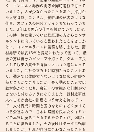
く、コンサルと総務の両方を同時進行で行って
いました。人が少なかったこともあり、採用か
ら人材育成、コンサル、総経理の秘書のような
仕事、オフィスの内装デザインまで行っていま
した。3年ほど両方の仕事を続けていましたが、
その時一緒に働いていた総経理の方からコンサ
ルタントに向いていると言われたことをきっか
けに、コンサルラインに業務を移しました。野
村総研では約13年と長期にわたって働いて、最
後の方は自分のグループを持って、グループ長
として収支の責任を背負うという立場に立って
いました。会社の立ち上げ時期だったこともあ
り、通常では体験できないような幅広い経験を
積むことができましたが、長く勤めたことで比
較対象がなくなり、会社への客観的な判断がで
きないと感じるようになりました。野村総研は
人材こそが会社の財産という考えを持ってい
て、人材育成に時間と労力をものすごくかけて
いる会社なので、日本に帰国を決めたタイミン
グで本社に戻ることもできたのですが、退職す
ることに決めました。その後NTTデータに転職
しましたが、社風が自分に合わなかったことも