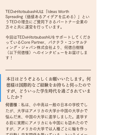
TEDxHitotsubashiUは「Ideas Worth 
Spreading（価値あるアイデアを広める）」とい
うTEDの理念にご賛同下さるパートナー企業の
方々と共に運営を行っています。
今回はTEDxHitotsubashiUをサポートしてくださ
っているCore Partner、パクテラ・コンサルテ
ィング・ジャパン株式会社より、何徳白樹様
（以下何徳様）へのインタビューをお届けしま
す！
本日はどうぞよろしくお願いいたします。何
徳様は国際的なご経験をお持ちと伺ったので
すが、どういった学生時代を過ごされていま
したか？
何徳様
：私は、小中高は一般の日本の学校でし
たが、大学はアメリカの大学か中国の大学かで
悩んだ末、中国の大学に進学しました。進学す
る前に実際にアメリカにも中国にも訪れたので
すが、アメリカの大学では人種ごとに輪を作っ
て行動し交友関係を築いている、というイメー