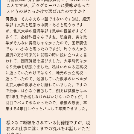
ことですが、元々グローバルに興味があった
というのがきっかけで選ばれたのですか？
何徳様
：そんなえらい話ではないです(笑)。経済
学部は文系と理系の中間にあると思うのです
が、北京大学の経済学部は数学の授業がすごく
多くて、必修科目なんですね。私自身、実は数
学がそんなに得意じゃなかったので、国際関係
でもいいかなと思ったのですが、周りの人から
経済の方が将来的に就職の時に役に立つよと言
われて、国際貿易を選びました。大学時代はか
なり数学を頑張りました。私はいわゆる進高校
に通っていたわけではなく、地元の公立高校に
通っていたので、勉強していた数学のレベルが
北京大学の数学とかけ離れていました。ですの
で数学にはかなり苦労して、例えば微積分は本
来2年生で合格しなければいけないのですが、1
回目でパスできなかったので、最後の最後、卒
業する4年目にやっとパスして卒業できました。
様々なご経験をされている何徳様ですが、現
在のお仕事に就くまでの流れをお話しいただ