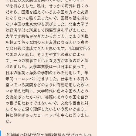
ジを持ちました。私は、せっかく海外に行くの
だから、国籍を超えていろんな国の方々と友達
になりたいと強く思ったので、国籍の壁を感じ
ない中国の北京大学を選びました。北京大学で
は経済学部に所属して国際貿易を学びました。
大学で実際私がやりたかったこと、つまり国籍
を超えて色々な国の人と友達になるという意味
では目的は達成できたと思います。4年間で色々
な国の人と話し、考え方や文化の違いによっ
て、一つの物事でも色々な見方があるのだと気
づきました。大学卒業後は一旦日本に戻って、
日本の学期と海外の学期のずれを利用して、半
年間ヨーロッパに行きました。仕事をする前の
空いている期間をどのように有効活用したらい
いか考えた時に、大学時代に色々な国の人との
交流はあったものの、実際にそれらの国を自分
の目で見たわけではないので、文化や景色に対
してもっと深く理解したいという思いがあり、
特に興味があったヨーロッパを中心に回りまし
た。
何徳様は経済学部で国際貿易を学ばれたとの