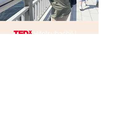
​Get more info！
©2022
by TEDxHitotsubashiU.