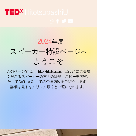
2024
年度
スピーカー特設
ペー
ジ
へ
ようこそ
このページでは、TEDxHitotsubashiU2024にご登壇
くださるスピーカーの方々の経歴、スピーチ内容、
そしてCoffee Chatでの企画内容をご紹介します。
詳細を見るをクリック頂くとご覧になれます。