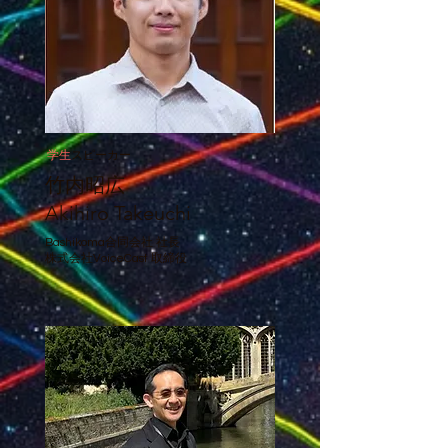
学生
スピーカー
​竹内昭広
Akihiro Takeuchi
Bashikoma合同会社 社長
​株式会社VoiceCast 取締役