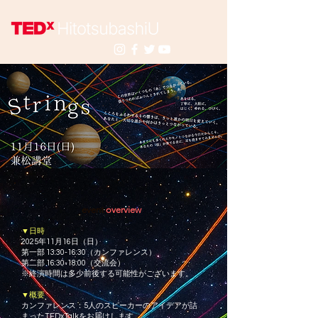
event
overview
▼日時
2025年11月16日（日）
第一部 13:30-16:30（カンファレンス）
第二部 16:30-18:00（交流会）
※終演時間は多少前後する可能性がございます。
▼概要
カンファレンス：5人のスピーカーのアイデアが詰
まったTEDxTalkをお届けします。