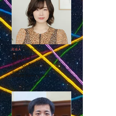
社会人
スピーカー
松見咲子
Sakiko Matsumi
daytune./
株式会社フローミュラ代表