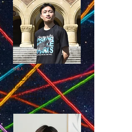
社会人
スピーカー
​戸上宝紀
Takenori Togami
一橋大学大学院
​言語社会研究科 所属