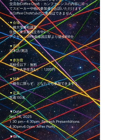
交流会(Coffee Chat) ：カンファレンスの内容に沿っ
てスピーカーや他の参加者とお話いただけます。
※Coffee Chatのみのご参加はできません。
▼会場
一橋大学兼松講堂
住所：東京都国立市中2-1
アクセス：JR中央線国立駅より徒歩約8分
▼言語
日本語/英語
▼参加費
高校生以下：無料
一般（大学生含む）：1,000円
▼対象
一橋生に限らず、どなたでも参加できます！
▼定員
先着100名
▼Date
Nov 16, 2025
1:30 pm - 4:30pm: Speech Presentations
4:30pm-6:0pm: After Party
▼Site