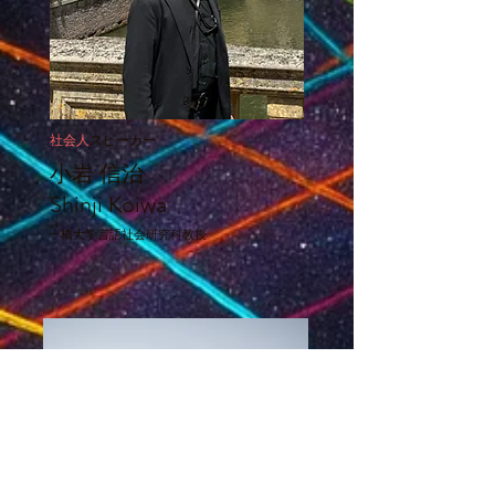
社会人
スピーカー
​小岩 信治
Shinji Koiwa
​一橋大学言語社会研究科教授