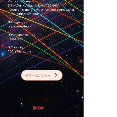
Kunitachi Campus：
2-1 Naka, Kunitachi, Tokyo
186-8601
,
(About an 8-minute walk from the South Exit of
JR Kunitachi Station)
▼Language
Japanese/English
▼Participation Fee
1,000 JPY
▼Capacity
100（First come）
参加申込はこちら
Speakers
ー​
登壇者
概要ー