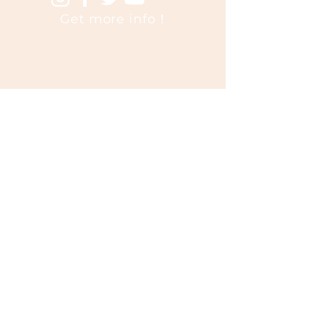
​Get more info！
©2022
by TEDxHitotsubashiU.