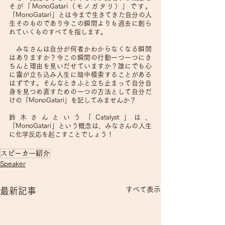
そが「MonoGatari（モノガタリ）」です。
「MonoGatari」とは今まで生きてきた自分の人
生そのものであり今この瞬間よりも過去に創ら
れていくものすべてを指します。
　みなさんは自分が何者かわからなくなる瞬間
はありますか？今この瞬間の行動一つ一つにき
ちんと理由を見いだせていますか？誰にでも心
に霧が立ち込み人生に暗中模索することがある
はずです。そんなときふと立ち止まって自分自
身を見つめ直すための一つの方法として自分だ
けの「MonoGatari」を記してみませんか？
鈴木さんという「Catalyst」は、
「MonoGatari」という概念は、みなさんの人生
に化学反応を起こすことでしょう！
スピーカー紹介
Speaker
すべて表示
最新記事