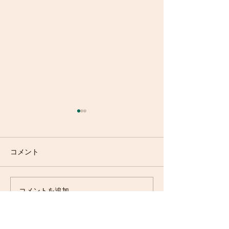
コメント
トーク紹介(4) ～高橋 優
トーク紹介(3) 
コメントを追加…
里子さん～
夫さん～