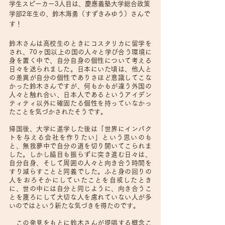
学生スピーカー3人目は、慶應義塾大学総合政策
学部2年生の、鈴木海勇（すずきみゆう）さんで
す！
鈴木さんは高校生のときにコスタリカに留学を
され、70ヶ国以上の国の人々と学び合う環境に
身を置く中で、自分自身の個性について考える
日々を送られました。日本にいた頃は、他人と
の差異が自分の個性でありさほど意識してこな
かった鈴木さんですが、何もかもが違う外国の
人々と触れ合い、日本人であるというアイデン
ティティ以外に確固たる個性を持っていなかっ
たことを気づかされたそうです。
帰国後、大学に進学した後は「世界にインパク
トを与える会社を作りたい」という思いのも
と、無我夢中で自分の道を切り開いてこられま
した。しかし脇目も振らずに突き進む日々は、
自分自身、そして周囲の人々と向き合う時間を
すり減らすことと同義でした。ふと身の回りの
人をおろそかにしていたことを自戒したとき
に、世の中には自分と同じように、向き合うこ
とを蔑ろにして大切な人を慮れていない人が多
いのではという新たな気づきを得たのです。
　この発見をもとに鈴木さんが提唱する概念こ