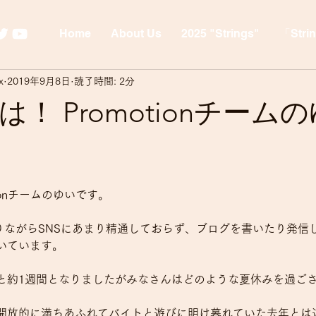
Home
About Us
2025 "Strings"
「Stri
x
2019年9月8日
読了時間: 2分
！ Promotionチーム
tionチームのゆいです。
ムでありながらSNSにあまり精通しておらず、ブログを書いたり発
いています。
と約1週間となりましたがみなさんはどのような夏休みを過ご
開放的に満ちあふれてバイトと遊びに明け暮れていた去年とは