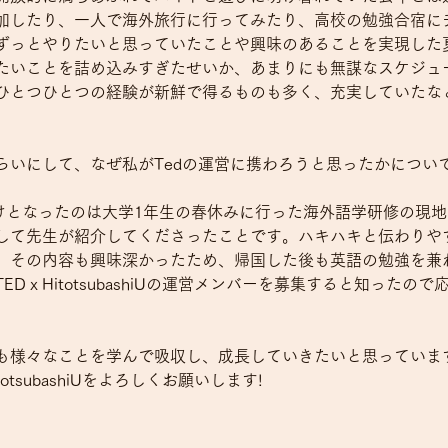
加したり、一人で海外旅行に行ってみたり、高校の勉強合宿に
ずっとやりたいと思っていたことや興味のあることを実現した
たいことを詰め込みすぎたせいか、あまりにも無謀なスケジュ
ひとつひとつの経験が新鮮で得るものも多く、充実していたな
らいにして、なぜ私がTedの運営に携わろうと思ったかについ
かけとなったのは大学1年生の春休みに行った海外語学研修の現
して先生が紹介してくださったことです。ハキハキと伝わりや
、その内容も興味深かったため、帰国した後も英語の勉強を兼
DｘHitotsubashiUの運営メンバーを募集すると知ったの
も様々なことを学んで吸収し、成長していきたいと思っていま
otsubashiUをよろしくお願いします!