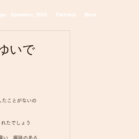
ngs」Speakers_2025
Partners
More
のゆいで
信したことがないの
されたでしょう
違い、興味のある