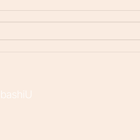
【コンサルタント教育責任者
【新
が語る！】 優秀なコンサル
ージ
タントに共通している必要な
プ！
能力とは
ニケ
2023年2月
（1）
1件の記
社か
2023年1月
（4）
4件の記
リー
2022年10月
（1）
1件の記
2022年9月
（4）
4件の記
2022年8月
（1）
1件の記
2022年4月
（3）
3件の記
2022年3月
（9）
9件の記
2022年1月
（9）
9件の記
2021年12月
（2）
2件の記
2021年2月
（6）
6件の記
2021年1月
（20）
20件の
2019年12月
（5）
5件の記