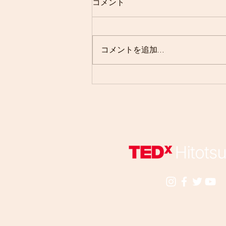
コメント
コメントを追加…
【“外資就活" 運営企業の社員
による、｢働く｣とは？ ｢外資｣
とは？】 就活に向
けてアドバイスもいただきま
した！