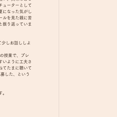
チューターとして
夏になった気がし
ールを見た親に苦
と振り返っていま
て少しお話ししよ
地の授業で、プレ
すいように工夫さ
ねてたまに聴いて
で応募した、という
す。